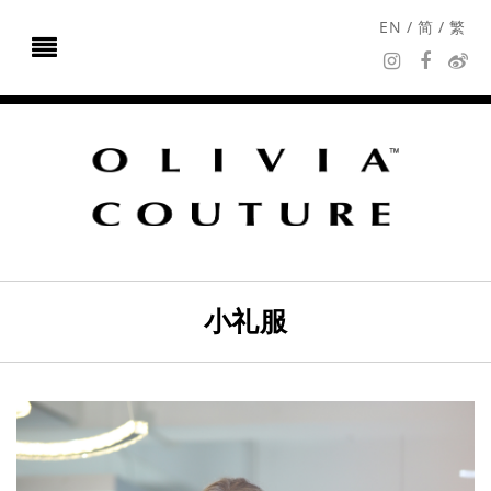
EN
/
简
/
繁
小礼服