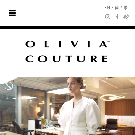
EN
/
简
/
繁